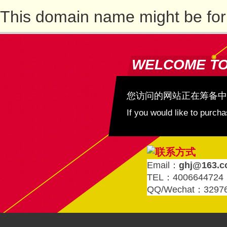
This domain name might be for
WELCOME T
您访问的网站正在筹备中
If you would like to purc
Email：
ghj@163.
TEL：4006644724
QQ/Wechat：3297